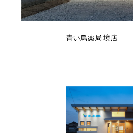
青い鳥薬局 境店