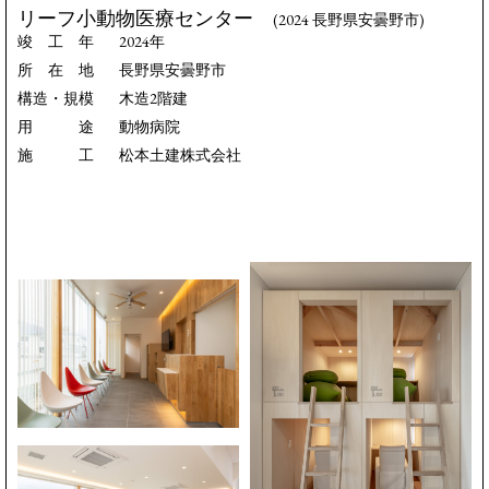
リーフ小動物医療センター
(2024 長野県安曇野市)
竣工年
2024年
所在地
長野県安曇野市
構造・規模
木造2階建
用途
動物病院
施工
松本土建株式会社